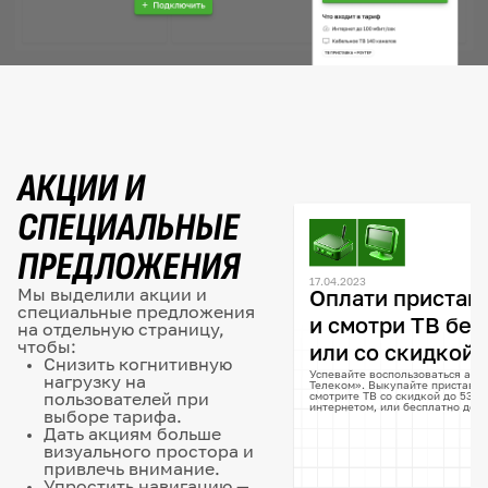
АКЦИИ И
СПЕЦИАЛЬНЫЕ
ПРЕДЛОЖЕНИЯ
17.04.2023
Мы выделили акции и
Оплати приставк
специальные предложения
и смотри ТВ бес
на отдельную страницу,
чтобы:
или со скидкой!
Снизить когнитивную
Успевайте воспользоваться акц
нагрузку на
Телеком». Выкупайте приставку
смотрите ТВ со скидкой до 53% 
пользователей при
интернетом, или бесплатно до 3
выборе тарифа.
Дать акциям больше
визуального простора и
привлечь внимание.
Упростить навигацию —