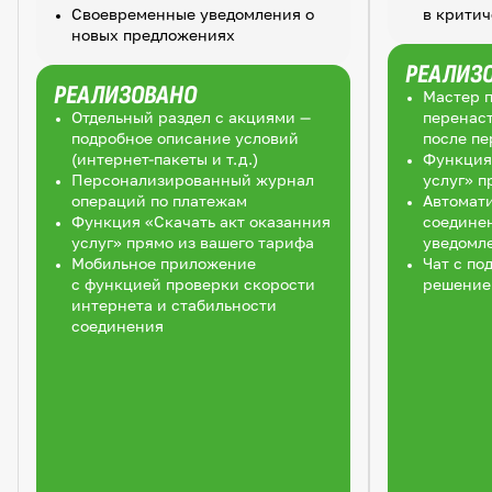
Своевременные уведомления о
в критич
новых предложениях
РЕАЛИЗ
РЕАЛИЗОВАНО
Мастер 
Отдельный раздел с акциями —
перенас
подробное описание условий
после пе
(интернет-пакеты и т.д.)
Функция 
Персонализированный журнал
услуг» п
операций по платежам
Автомат
Функция «Скачать акт оказанния
соединен
услуг» прямо из вашего тарифа
уведомл
Мобильное приложение
Чат с по
с функцией проверки скорости
решение 
интернета и стабильности
соединения