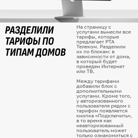
РАЗДЕЛИЛИ
На страницу с
услугами вынесли все
ТАРИФЫ ПО
тарифы, которые
предлагает РТА
Телеком. Разделили
ТИПАМ ДОМОВ
их по блокам: в
зависимости от дома,
в который будет
проведен Интернет
или ТВ.
Между тарифами
добавили блок с
дополнительными
услугами. Кроме того,
у авторизованного
пользователя рядом с
тарифом появляется
кнопка «Подключить»,
в то время как
неавторизованный
пользователь может
только ознакомиться с