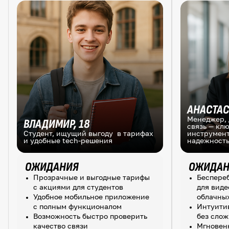
АНАСТАС
Менеджер, 
ВЛАДИМИР, 18
связь — кл
Студент, ищущий выгоду в тарифах
инструмент
и удобные tech-решения
надежност
ОЖИДАНИЯ
ОЖИДАН
Прозрачные и выгодные тарифы
Беспере
с акциями для студентов
для вид
Удобное мобильное приложение
облачны
с полным функционалом
Интуити
Возможность быстро проверить
без сло
качество связи
Мгновен