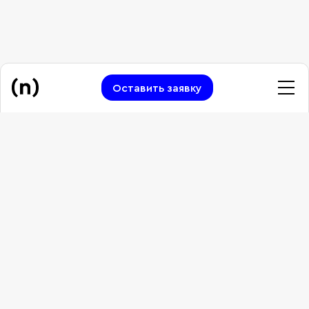
Оставить заявку
Сделаем первый шаг
Работы
Давайте обсудим ваш
проект
Услуги
[ оставить заявку ]
О нас
Карьера