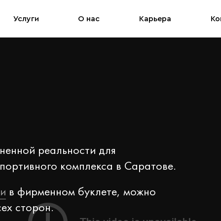
Услуги
О нас
Карьера
Ко
ненной реальности для
портивного комплекса в Саратове.
ки
в фирменном буклете, можно
сех сторон.